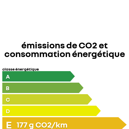
émissions de CO2 et
consommation énergétique
classe énergétique
A
B
C
D
E
177
g CO2/km