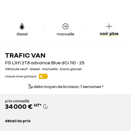
voir plus
diesel
manuelle
TRAFIC VAN
FG L1H1 2T8 advance Blue dCi 110 - 25
Véhicule neuf - diesel - manuelle - blanc glacier
E
classe énergétique
délai moyen de livraison: 7 semaines *
prix conseillé
34 000 €
HT
*
détail du prix
prix conseillé
34 000 €