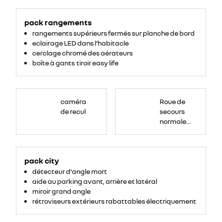
pack rangements
rangements supérieurs fermés sur planche de bord
eclairage LED dans l'habitacle
cerclage chromé des aérateurs
boîte à gants tiroir easy life
Roue
de
caméra
Roue de
secours
16
de recul
secours
pouces.
normale
tôlée
pack city
détecteur d'angle mort
aide au parking avant, arrière et latéral
miroir grand angle
rétroviseurs extérieurs rabattables électriquement