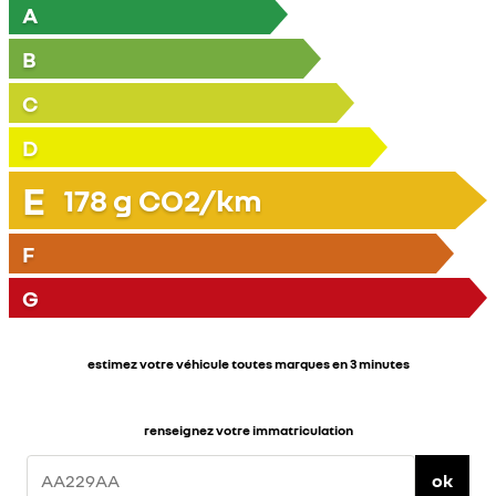
A
B
C
D
E
178
g CO2/km
F
G
estimez votre véhicule toutes marques en 3 minutes
renseignez votre immatriculation
ok