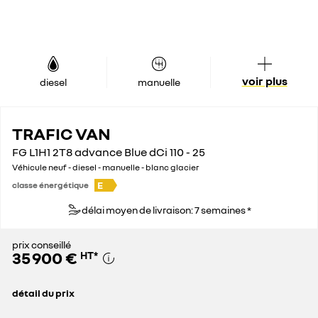
voir plus
diesel
manuelle
TRAFIC VAN
FG L1H1 2T8 advance Blue dCi 110 - 25
Véhicule neuf - diesel - manuelle - blanc glacier
E
classe énergétique
délai moyen de livraison: 7 semaines *
prix conseillé
35 900 €
HT
*
détail du prix
prix conseillé
35 900 €