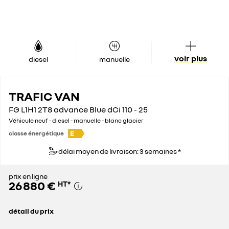
voir plus
diesel
manuelle
TRAFIC VAN
FG L1H1 2T8 advance Blue dCi 110 - 25
Véhicule neuf - diesel - manuelle - blanc glacier
E
classe énergétique
délai moyen de livraison: 3 semaines *
prix en ligne
26 880 €
HT
*
détail du prix
prix conseillé
33 600 €
remise concessionnaire déduite
6 720 €