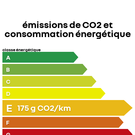
émissions de CO2 et
consommation énergétique
classe énergétique
A
B
C
D
E
175
g CO2/km
F
G