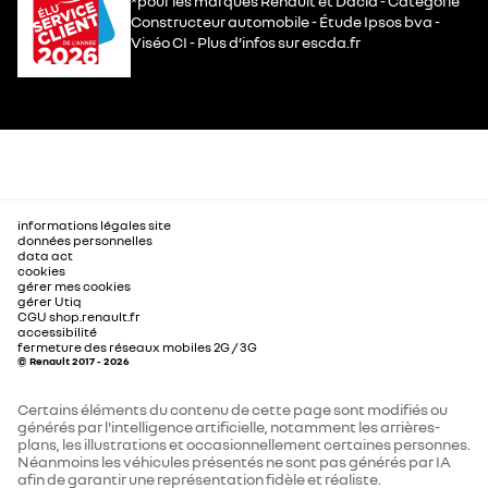
*pour les marques Renault et Dacia - Catégorie
Constructeur automobile - Étude Ipsos bva -
Viséo CI - Plus d’infos sur escda.fr
informations légales site
données personnelles
data act
cookies
gérer mes cookies
gérer Utiq
CGU shop.renault.fr
accessibilité
fermeture des réseaux mobiles 2G / 3G
© Renault 2017 - 2026
Certains éléments du contenu de cette page sont modifiés ou
générés par l'intelligence artificielle, notamment les arrières-
plans, les illustrations et occasionnellement certaines personnes.
Néanmoins les véhicules présentés ne sont pas générés par IA
afin de garantir une représentation fidèle et réaliste.