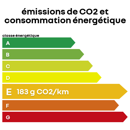
émissions de CO2 et
consommation énergétique
classe énergétique
A
B
C
D
E
183
g CO2/km
F
G