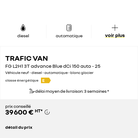
voir plus
diesel
automatique
TRAFIC VAN
FG L2H1 3T advance Blue dCi 150 auto - 25
Véhicule neuf - diesel - automatique - blanc glacier
E
classe énergétique
délai moyen de livraison: 3 semaines *
prix conseillé
39 600 €
HT
*
détail du prix
prix conseillé
39 600 €