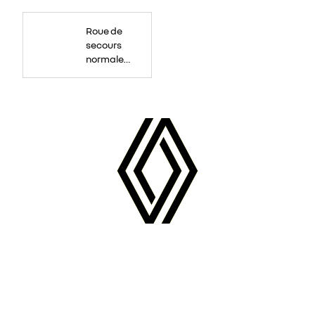
Roue
de
Roue de
secours
16
secours
pouces.
normale
tôlée