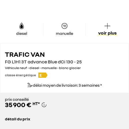
voir plus
diesel
manuelle
TRAFIC VAN
FG L1H1 3T advance Blue dCi 130 - 25
Véhicule neuf - diesel - manuelle - blanc glacier
E
classe énergétique
délai moyen de livraison: 3 semaines *
prix conseillé
35 900 €
HT
*
détail du prix
prix conseillé
35 900 €