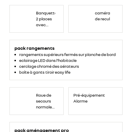
Banquette
passagers
Banquette
caméra
avant
2
2 places
de recul
places,
avec
avec
espace
de
dossier
rangement
central
pour
ordinateur
rabattable,
portable,
tablette
pack rangements
tablette
écritoire,
bac
écritoire
rangements supérieurs fermés sur planche de bord
de
rangement
et assise
eclairage LED dans l'habitacle
54
litres
relevable
cerclage chromé des aérateurs
sous
boîte à gants tiroir easy life
assise.
Roue
de
Roue de
Pré-équipement
secours
16
secours
Alarme
pouces.
normale
tôlée
pack aménagement pro