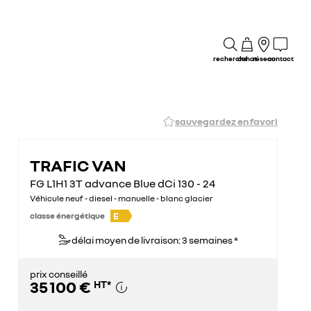
recherche
achat
réseau
contact
sauvegardez en favori
TRAFIC VAN
FG L1H1 3T advance Blue dCi 130 - 24
Véhicule neuf - diesel - manuelle - blanc glacier
E
classe énergétique
délai moyen de livraison: 3 semaines *
prix conseillé
35 100 €
HT
*