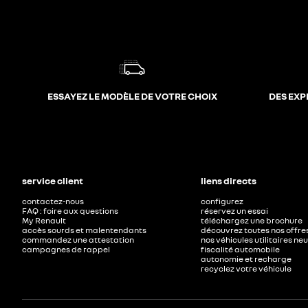
ESSAYEZ LE MODÈLE DE VOTRE CHOIX
DES EXP
service client
liens directs
contactez-nous
configurez
FAQ : foire aux questions
réservez un essai
My Renault
téléchargez une brochure
accès sourds et malentendants
découvrez toutes nos offre
commandez une attestation
nos véhicules utilitaires ne
campagnes de rappel
fiscalité automobile
autonomie et recharge
recyclez votre véhicule