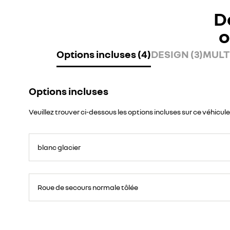
D
o
Options incluses (4)
DESIGN (3)
MULTI
Options incluses
Veuillez trouver ci-dessous les options incluses sur ce véhicule
blanc glacier
Roue
de
Roue de secours normale tôlée
secours
16
pouces.