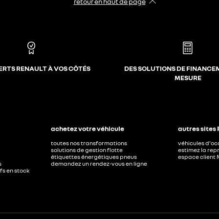
retour en haut de page​
ERTS RENAULT À VOS CÔTÉS
DES SOLUTIONS DE FINANCE
MESURE
achetez votre véhicule
autres sites
toutes nos transformations
véhicules d'o
solutions de gestion flotte
estimez la repr
étiquettes énergétiques pneus
espace client 
s
demandez un rendez-vous en ligne
ufs en stock