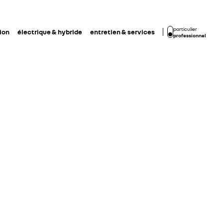
particulier
ion
électrique & hybride
entretien & services
professionnel