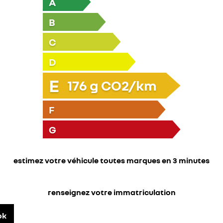
A
B
C
D
E
176
g CO2/km
F
G
estimez votre véhicule toutes marques en 3 minutes
renseignez votre immatriculation
ok