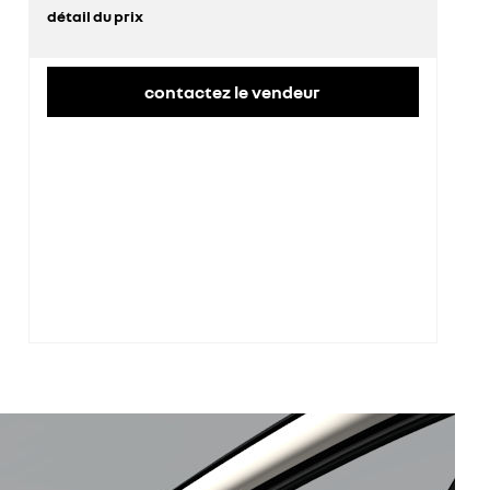
détail du prix
prix conseillé
36 400 €
remise concessionnaire déduite
10 556 €
contactez le vendeur