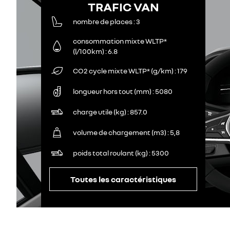
TRAFIC VAN
nombre de places
3
consommation mixte WLTP*
(l/100km)
6.8
CO2 cycle mixte WLTP* (g/km)
179
longueur hors tout (mm)
5080
charge utile (kg)
857.0
volume de chargement (m3)
5,8
poids total roulant (kg)
5300
Toutes les caractéristiques