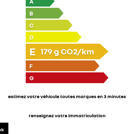
A
B
C
D
E
179
g CO2/km
F
G
estimez votre véhicule toutes marques en 3 minutes
renseignez votre immatriculation
ok