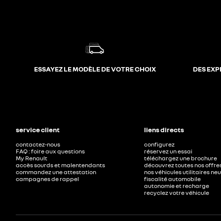
ESSAYEZ LE MODÈLE DE VOTRE CHOIX
DES EXP
service client
liens directs
contactez-nous
configurez
FAQ : foire aux questions
réservez un essai
My Renault
téléchargez une brochure
accès sourds et malentendants
découvrez toutes nos offre
commandez une attestation
nos véhicules utilitaires ne
campagnes de rappel
fiscalité automobile
autonomie et recharge
recyclez votre véhicule