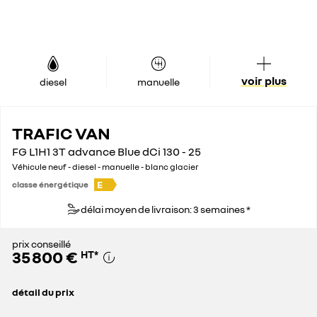
voir plus
diesel
manuelle
TRAFIC VAN
FG L1H1 3T advance Blue dCi 130 - 25
Véhicule neuf - diesel - manuelle - blanc glacier
E
classe énergétique
délai moyen de livraison: 3 semaines *
prix conseillé
35 800 €
HT
*
détail du prix
prix conseillé
35 800 €