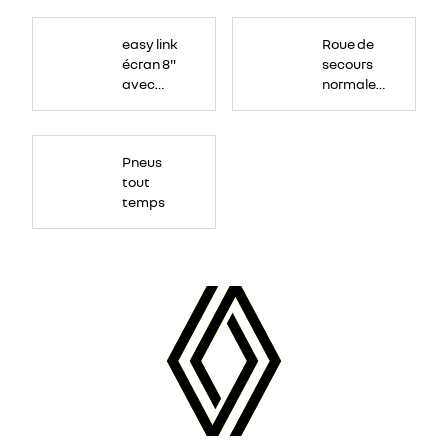
Roue
de
easy link
Roue de
secours
16
écran 8"
secours
pouces.
avec
normale
navigation
tôlée
Pneus
tout
temps