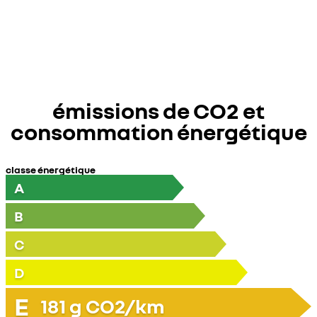
émissions de CO2 et
consommation énergétique
classe énergétique
A
B
C
D
E
181
g CO2/km