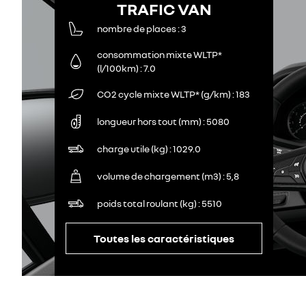
TRAFIC VAN
nombre de places
3
consommation mixte WLTP*
(l/100km)
7.0
CO2 cycle mixte WLTP* (g/km)
183
longueur hors tout (mm)
5080
charge utile (kg)
1029.0
volume de chargement (m3)
5,8
poids total roulant (kg)
5510
Toutes les caractéristiques