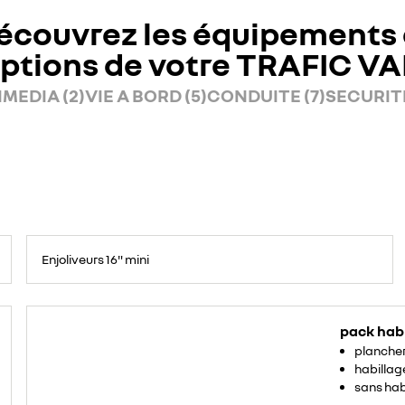
écouvrez les équipements 
ptions de votre TRAFIC V
MEDIA (2)
VIE A BORD (5)
CONDUITE (7)
SECURITE
Enjoliveurs 16" mini
pack hab
planche
habillage
sans hab