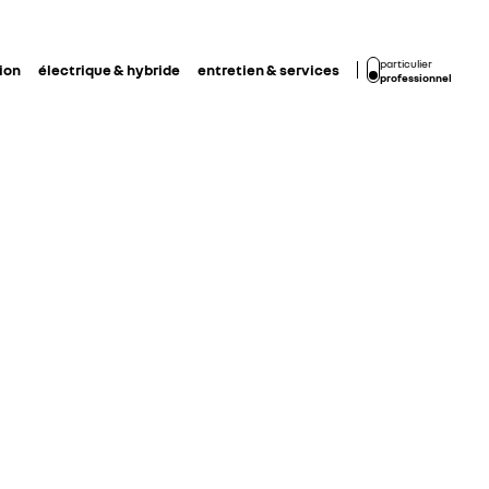
particulier
ion
électrique & hybride
entretien & services
professionnel