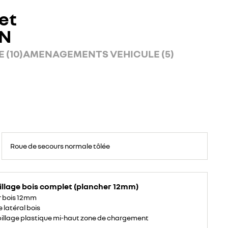
et
AN
 (10)
AMENAGEMENTS VEHICULE (5)
Roue
de
Roue de secours normale tôlée
secours
16
pouces.
illage bois complet (plancher 12mm)
r bois 12mm
 latéral bois
illage plastique mi-haut zone de chargement