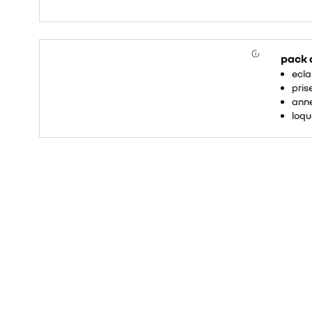
pack
ecla
pris
anne
loqu