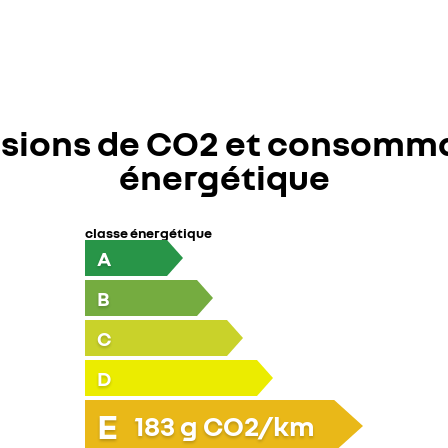
sions de CO2 et consomm
énergétique
classe énergétique
A
B
C
D
E
183
g CO2/km