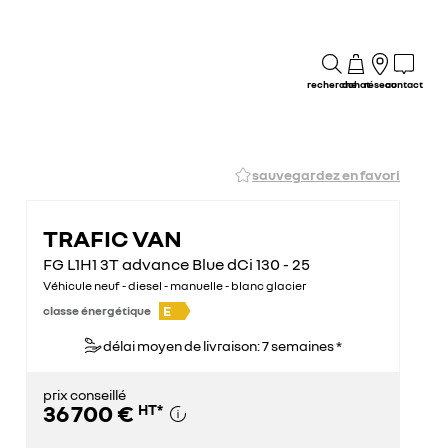
recherche
achat
réseau
contact
sauvegardez en favori
TRAFIC VAN
FG L1H1 3T advance Blue dCi 130 - 25
Véhicule neuf - diesel - manuelle - blanc glacier
E
classe énergétique
délai moyen de livraison: 7 semaines *
prix conseillé
36 700 €
HT
*