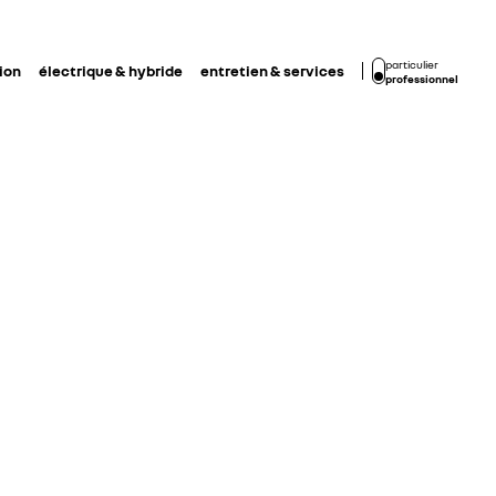
particulier
ion
électrique & hybride
entretien & services
professionnel