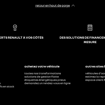
retour en haut de page​
ERTS RENAULT À VOS CÔTÉS
DES SOLUTIONS DE FINANCE
MESURE
achetez votre véhicule
autres sites
toutes nos transformations
véhicules d'o
solutions de gestion flotte
estimez la repr
étiquettes énergétiques pneus
espace client 
s
demandez un rendez-vous en ligne
ufs en stock