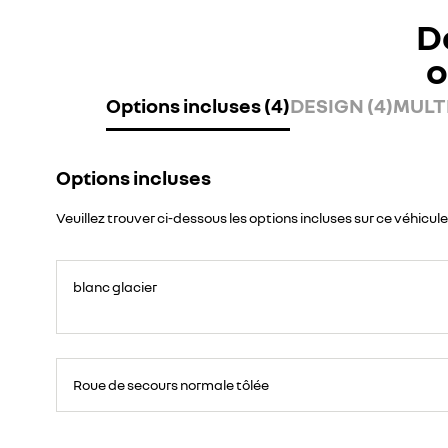
D
o
Options incluses (4)
DESIGN (4)
MULTI
Options incluses
Veuillez trouver ci-dessous les options incluses sur ce véhicule
blanc glacier
Roue
de
Roue de secours normale tôlée
secours
16
pouces.