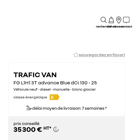
recherche
achat
réseau
contact
sauvegardez en favori
TRAFIC VAN
FG L1H1 3T advance Blue dCi 130 - 25
Véhicule neuf - diesel - manuelle - blanc glacier
E
classe énergétique
délai moyen de livraison: 7 semaines *
prix conseillé
35 300 €
HT
*