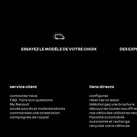
ESSAYEZ LE MODÈLE DE VOTRE CHOIX
DES EXP
service client
liens directs
contactez-nous
configurez
FAQ : foire aux questions
réservez un essai
My Renault
téléchargez une brochure
accès sourds et malentendants
découvrez toutes nos offre
commandez une attestation
nos véhicules utilitaires ne
campagnes de rappel
fiscalité automobile
autonomie et recharge
recyclez votre véhicule