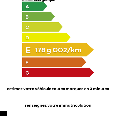
A
B
C
D
E
178
g CO2/km
F
G
estimez votre véhicule toutes marques en 3 minutes
renseignez votre immatriculation