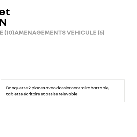
et
AN
 (10)
AMENAGEMENTS VEHICULE (6)
Banquette
passagers
Banquette 2 places avec dossier central rabattable,
avant
2
tablette écritoire et assise relevable
places,
avec
espace
de
rangement
pour
ordinateur
portable,
tablette
écritoire,
bac
de
rangement