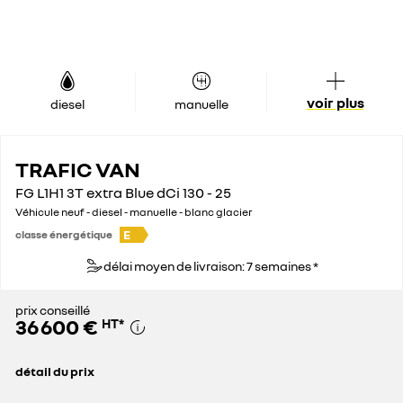
voir plus
diesel
manuelle
TRAFIC VAN
FG L1H1 3T extra Blue dCi 130 - 25
Véhicule neuf - diesel - manuelle - blanc glacier
E
classe énergétique
délai moyen de livraison: 7 semaines *
prix conseillé
36 600 €
HT
*
détail du prix
prix conseillé
36 600 €