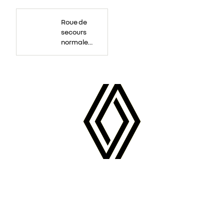
Roue
de
Roue de
secours
16
secours
pouces.
normale
tôlée