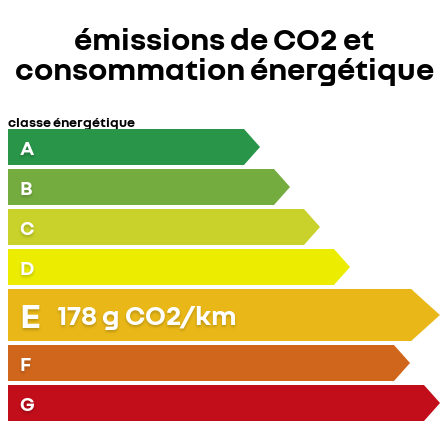
émissions de CO2 et
consommation énergétique
classe énergétique
A
B
C
D
E
178
g CO2/km
F
G