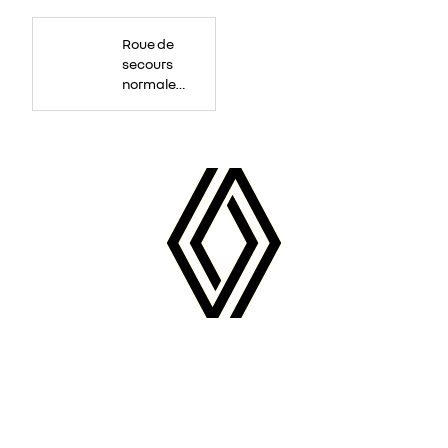
Roue
de
Roue de
secours
16
secours
pouces.
normale
tôlée