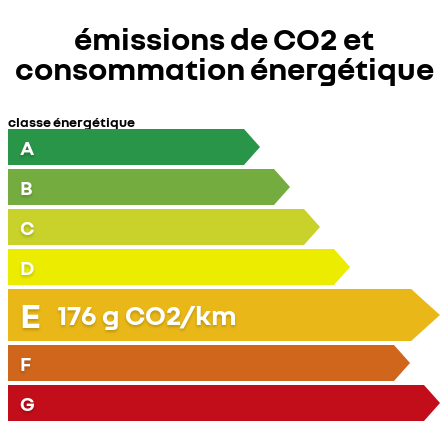
émissions de CO2 et
consommation énergétique
classe énergétique
A
B
C
D
E
176
g CO2/km
F
G