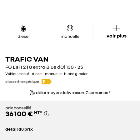
voir plus
diesel
manuelle
TRAFIC VAN
FG L1H1 2T8 extra Blue dCi 130 - 25
Véhicule neuf - diesel - manuelle - blanc glacier
E
classe énergétique
délai moyen de livraison: 7 semaines *
prix conseillé
36 100 €
HT
*
détail du prix
prix conseillé
36 100 €