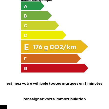
A
B
C
D
E
176
g CO2/km
F
G
estimez votre véhicule toutes marques en 3 minutes
renseignez votre immatriculation