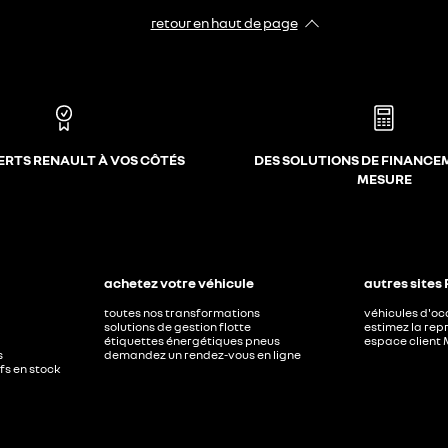
retour en haut de page​
ERTS RENAULT À VOS CÔTÉS
DES SOLUTIONS DE FINANCE
MESURE
achetez votre véhicule
autres sites
toutes nos transformations
véhicules d'o
solutions de gestion flotte
estimez la repr
étiquettes énergétiques pneus
espace client 
s
demandez un rendez-vous en ligne
ufs en stock