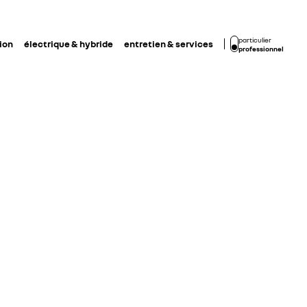
particulier
ion
électrique & hybride
entretien & services
professionnel