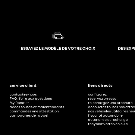
ESSAYEZ LE MODÈLE DE VOTRE CHOIX
DES EXP
service client
liens directs
contactez-nous
configurez
FAQ : foire aux questions
réservez un essai
My Renault
téléchargez une brochure
accès sourds et malentendants
découvrez toutes nos offre
commandez une attestation
nos véhicules utilitaires ne
campagnes de rappel
fiscalité automobile
autonomie et recharge
recyclez votre véhicule