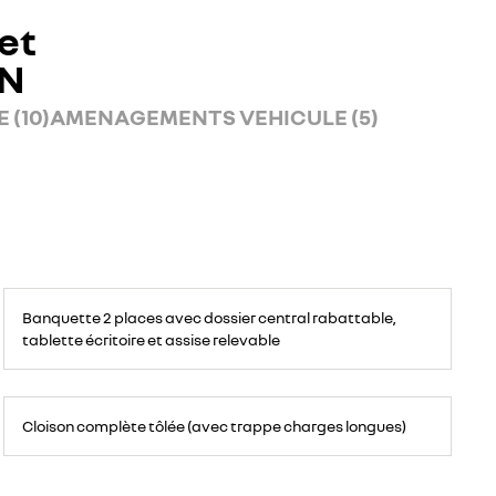
et
AN
 (10)
AMENAGEMENTS VEHICULE (5)
Banquette
passagers
Banquette 2 places avec dossier central rabattable,
avant
2
tablette écritoire et assise relevable
places,
avec
espace
de
rangement
Cloison
pour
complète
ordinateur
Cloison complète tôlée (avec trappe charges longues)
tôlée
portable,
avec
tablette
deux
écritoire,
trappes
bac
pour
de
charges
rangement