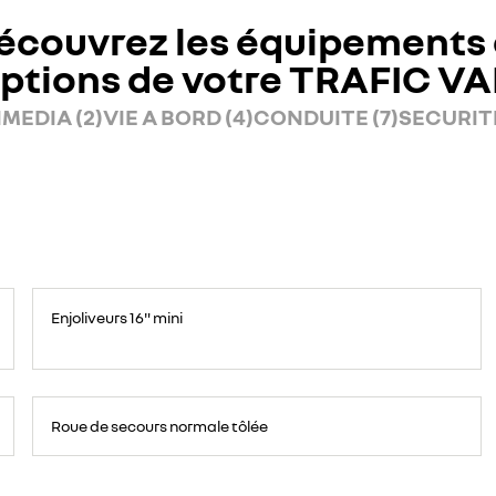
écouvrez les équipements 
ptions de votre TRAFIC V
MEDIA (2)
VIE A BORD (4)
CONDUITE (7)
SECURITE
Enjoliveurs 16" mini
Roue
de
Roue de secours normale tôlée
secours
16
pouces.