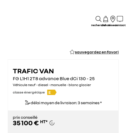
recherche
achat
réseau
contact
sauvegardez en favori
TRAFIC VAN
FG L1H1 2T8 advance Blue dCi 130 - 25
Véhicule neuf - diesel - manuelle - blanc glacier
E
classe énergétique
délai moyen de livraison: 3 semaines *
prix conseillé
35 100 €
HT
*