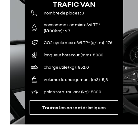
TRAFIC VAN
nombre de places
3
consommation mixte WLTP*
(l/100km)
6.7
CO2 cycle mixte WLTP* (g/km)
176
longueur hors tout (mm)
5080
charge utile (kg)
852.0
volume de chargement (m3)
5,8
poids total roulant (kg)
5300
Toutes les caractéristiques