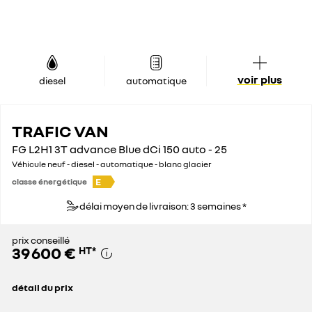
voir plus
diesel
automatique
TRAFIC VAN
FG L2H1 3T advance Blue dCi 150 auto - 25
Véhicule neuf - diesel - automatique - blanc glacier
E
classe énergétique
délai moyen de livraison: 3 semaines *
prix conseillé
39 600 €
HT
*
détail du prix
prix conseillé
39 600 €