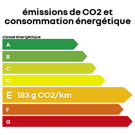
émissions de CO2 et
consommation énergétique
classe énergétique
A
B
C
D
E
183
g CO2/km
F
G