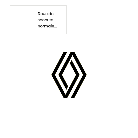
Roue
de
Roue de
secours
16
secours
pouces.
normale
tôlée