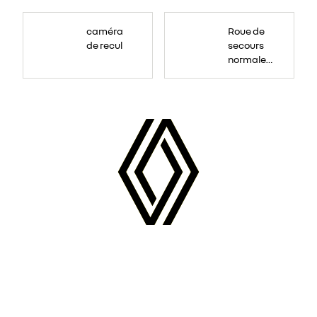
Roue
de
caméra
Roue de
secours
16
de recul
secours
pouces.
normale
tôlée