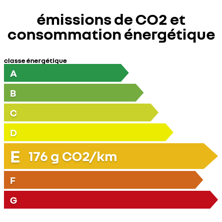
émissions de CO2 et
consommation énergétique
classe énergétique
A
B
C
D
E
176
g CO2/km
F
G