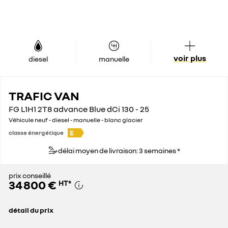
voir plus
diesel
manuelle
TRAFIC VAN
FG L1H1 2T8 advance Blue dCi 130 - 25
Véhicule neuf - diesel - manuelle - blanc glacier
E
classe énergétique
délai moyen de livraison: 3 semaines *
prix conseillé
34 800 €
HT
*
détail du prix
prix conseillé
34 800 €