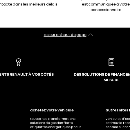
ntacte dans les meilleurs délais
est communiquée à votre
concessionnaire
retour en haut de page​
ERTS RENAULT À VOS CÔTÉS
DES SOLUTIONS DE FINANCE
MESURE
achetez votre véhicule
autres sites
toutes nos transformations
véhicules d'o
solutions de gestion flotte
estimez la repr
étiquettes énergétiques pneus
espace client 