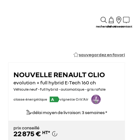
recherche
achat
réseau
contact
sauvegardez en favori
NOUVELLE RENAULT CLIO
evolution + full hybrid E-Tech 160 ch
Véhicule neuf - full hybrid - automatique - gris rafale
A
classe énergétique
vignette Crit'Air
délai moyen de livraison: 3 semaines *
prix conseillé
22 875 €
HT
*