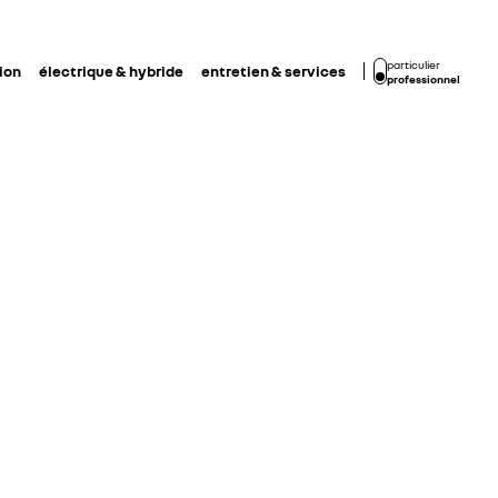
particulier
ion
électrique & hybride
entretien & services
professionnel