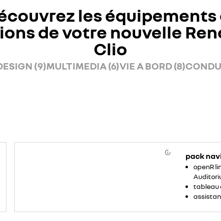
écouvrez les équipements 
ions de votre nouvelle Ren
Clio
DESIGN (9)
MULTIMEDIA (6)
VIE A BORD (8)
CONDUI
pack nav
openR lin
Auditori
tableau 
assistan