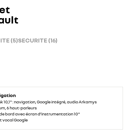
et
ault
TE (5)
SECURITE (16)
igation
k 10,1'' : navigation, Google intégré, audio Arkamys
um, 6 haut-parleurs
de bord avec écran d’instrumentation 10''
t vocal Google