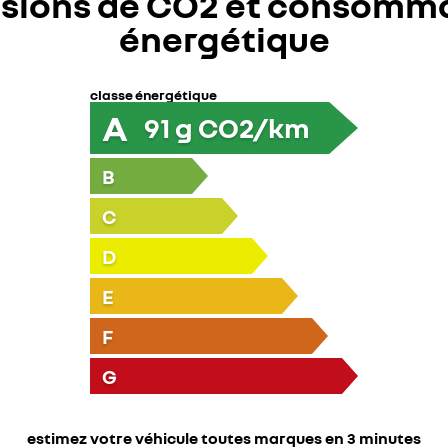
sions de CO2 et consomm
énergétique
classe énergétique
A
91
g CO2/km
B
C
D
E
F
G
estimez votre véhicule toutes marques en 3 minutes