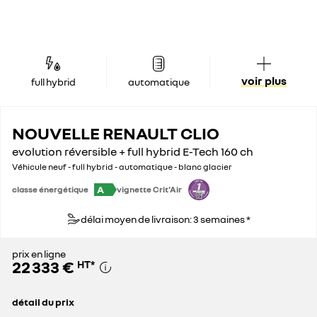
voir plus
full hybrid
automatique
NOUVELLE RENAULT CLIO
evolution réversible + full hybrid E-Tech 160 ch
Véhicule neuf - full hybrid - automatique - blanc glacier
A
classe énergétique
vignette Crit'Air
délai moyen de livraison: 3 semaines *
prix en ligne
22 333 €
HT
*
détail du prix
prix conseillé
22 833 €