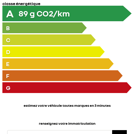
classe énergétique
A
89
g CO2/km
B
C
D
E
F
G
estimez votre véhicule toutes marques en 3 minutes
renseignez votre immatriculation