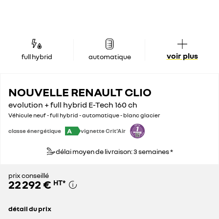
voir plus
full hybrid
automatique
NOUVELLE RENAULT CLIO
evolution + full hybrid E-Tech 160 ch
Véhicule neuf - full hybrid - automatique - blanc glacier
A
classe énergétique
vignette Crit'Air
délai moyen de livraison: 3 semaines *
prix conseillé
22 292 €
HT
*
détail du prix
prix conseillé
22 292 €