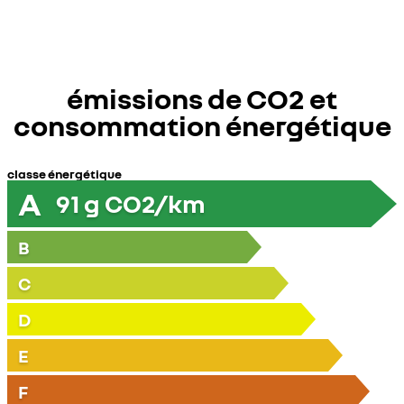
émissions de CO2 et
consommation énergétique
classe énergétique
A
91
g CO2/km
B
C
D
E
F