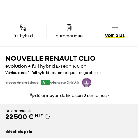
voir plus
full hybrid
automatique
NOUVELLE RENAULT CLIO
evolution + full hybrid E-Tech 160 ch
Véhicule neuf - full hybrid - automatique - rouge absolu
A
classe énergétique
vignette Crit'Air
délai moyen de livraison: 3 semaines *
prix conseillé
22 500 €
HT
*
détail du prix
prix conseillé
22 500 €