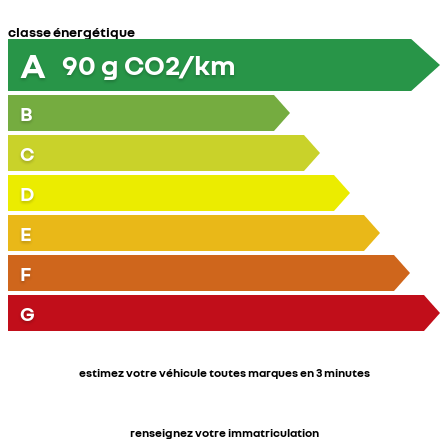
classe énergétique
A
90
g CO2/km
B
C
D
E
F
G
estimez votre véhicule toutes marques en 3 minutes
renseignez votre immatriculation