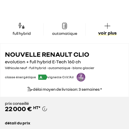
voir plus
full hybrid
automatique
NOUVELLE RENAULT CLIO
evolution + full hybrid E-Tech 160 ch
Véhicule neuf - full hybrid - automatique - blanc glacier
A
classe énergétique
vignette Crit'Air
délai moyen de livraison: 3 semaines *
prix conseillé
22 000 €
HT
*
détail du prix
prix conseillé
22 000 €