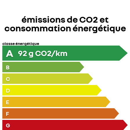
émissions de CO2 et
consommation énergétique
classe énergétique
A
92
g CO2/km
B
C
D
E
F
G