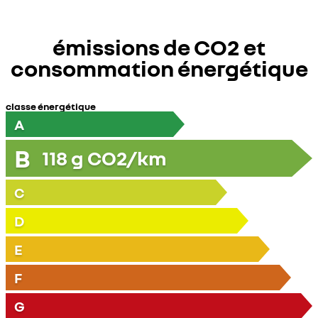
émissions de CO2 et
consommation énergétique
classe énergétique
A
B
118
g CO2/km
C
D
E
F
G