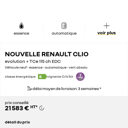
voir plus
essence
automatique
NOUVELLE RENAULT CLIO
evolution + TCe 115 ch EDC
Véhicule neuf - essence - automatique - vert absolu
B
classe énergétique
vignette Crit'Air
délai moyen de livraison: 3 semaines *
prix conseillé
21 583 €
HT
*
détail du prix
prix conseillé
21 583 €