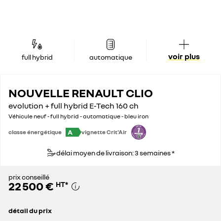
voir plus
full hybrid
automatique
NOUVELLE RENAULT CLIO
evolution + full hybrid E-Tech 160 ch
Véhicule neuf - full hybrid - automatique - bleu iron
A
classe énergétique
vignette Crit'Air
délai moyen de livraison: 3 semaines *
prix conseillé
22 500 €
HT
*
détail du prix
prix conseillé
22 500 €