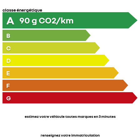
classe énergétique
A
90
g CO2/km
B
C
D
E
F
G
estimez votre véhicule toutes marques en 3 minutes
renseignez votre immatriculation