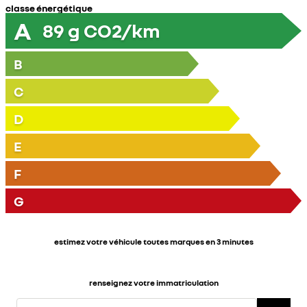
classe énergétique
A
89
g CO2/km
B
C
D
E
F
G
estimez votre véhicule toutes marques en 3 minutes
renseignez votre immatriculation