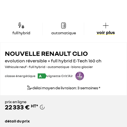
voir plus
full hybrid
automatique
NOUVELLE RENAULT CLIO
evolution réversible + full hybrid E-Tech 160 ch
Véhicule neuf - full hybrid - automatique - blanc glacier
A
classe énergétique
vignette Crit'Air
délai moyen de livraison: 3 semaines *
prix en ligne
22 333 €
HT
*
détail du prix
prix conseillé
22 833 €