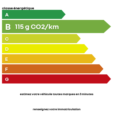
classe énergétique
A
B
115
g CO2/km
C
D
E
F
G
estimez votre véhicule toutes marques en 3 minutes
renseignez votre immatriculation