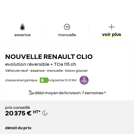
voir plus
essence
manuelle
NOUVELLE RENAULT CLIO
evolution réversible + TCe 115 ch
Véhicule neuf - essence - manuelle - blanc glacier
B
classe énergétique
vignette Crit'Air
délai moyen de livraison: 7 semaines *
prix conseillé
20 375 €
HT
*
détail du prix
prix conseillé
20 375 €