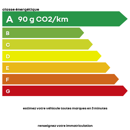
classe énergétique
A
90
g CO2/km
B
C
D
E
F
G
estimez votre véhicule toutes marques en 3 minutes
renseignez votre immatriculation