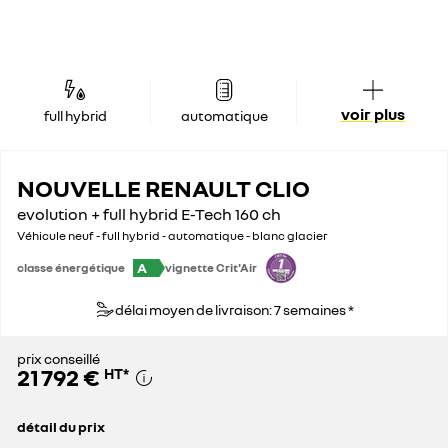
voir plus
full hybrid
automatique
NOUVELLE RENAULT CLIO
evolution + full hybrid E-Tech 160 ch
Véhicule neuf - full hybrid - automatique - blanc glacier
A
classe énergétique
vignette Crit'Air
délai moyen de livraison: 7 semaines *
prix conseillé
21 792 €
HT
*
détail du prix
prix conseillé
21 792 €