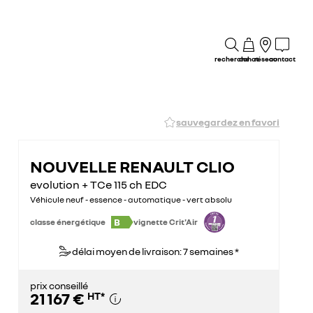
recherche
achat
réseau
contact
sauvegardez en favori
NOUVELLE RENAULT CLIO
evolution + TCe 115 ch EDC
Véhicule neuf - essence - automatique - vert absolu
B
classe énergétique
vignette Crit'Air
délai moyen de livraison: 7 semaines *
prix conseillé
21 167 €
HT
*