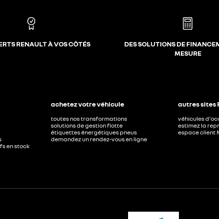
ERTS RENAULT À VOS CÔTÉS
DES SOLUTIONS DE FINANCE
MESURE
achetez votre véhicule
autres sites
toutes nos transformations
véhicules d'o
solutions de gestion flotte
estimez la repr
étiquettes énergétiques pneus
espace client 
s
demandez un rendez-vous en ligne
ufs en stock