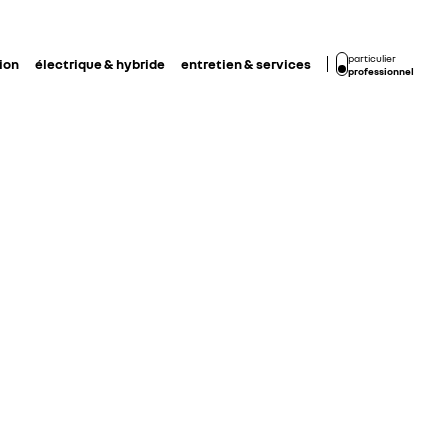
particulier
ion
électrique & hybride
entretien & services
professionnel