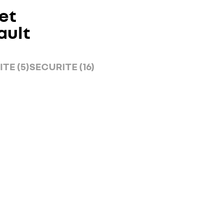
et
ault
TE (5)
SECURITE (16)