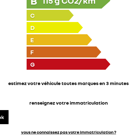
B
115
g CO2/km
C
D
E
F
G
estimez votre véhicule toutes marques en 3 minutes
renseignez votre immatriculation
ok
vous ne connaissez pas votre immatriculation ?