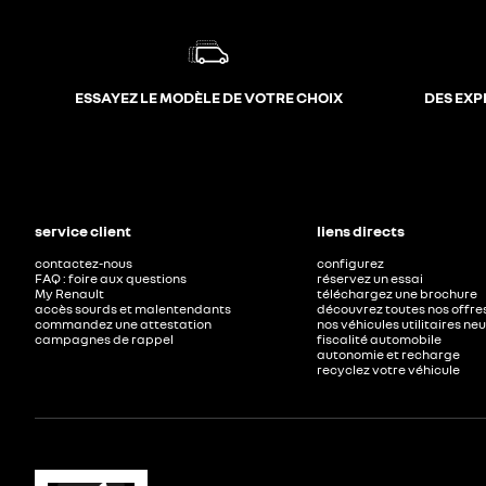
ESSAYEZ LE MODÈLE DE VOTRE CHOIX
DES EXP
service client
liens directs
contactez-nous
configurez
FAQ : foire aux questions
réservez un essai
My Renault
téléchargez une brochure
accès sourds et malentendants
découvrez toutes nos offre
commandez une attestation
nos véhicules utilitaires ne
campagnes de rappel
fiscalité automobile
autonomie et recharge
recyclez votre véhicule