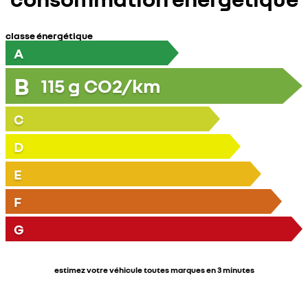
classe énergétique
A
B
115
g CO2/km
C
D
E
F
G
estimez votre véhicule toutes marques en 3 minutes