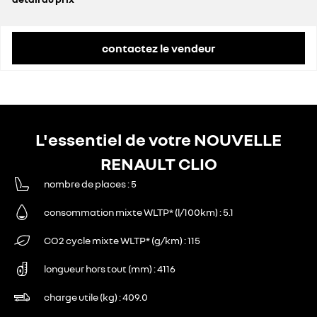
prix conseillé
19 125 €
contactez le vendeur
L'essentiel de votre NOUVELLE
RENAULT CLIO
nombre de places
5
consommation mixte WLTP* (l/100km)
5.1
CO2 cycle mixte WLTP* (g/km)
115
longueur hors tout (mm)
4116
charge utile (kg)
409.0