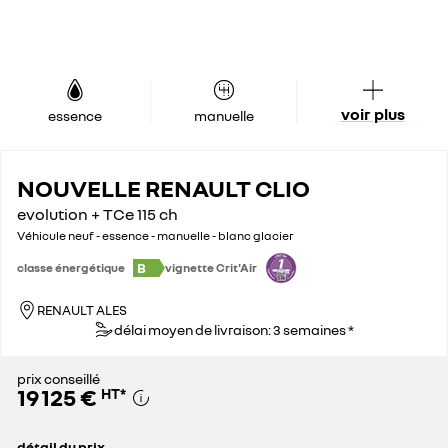
voir plus
essence
manuelle
NOUVELLE RENAULT CLIO
evolution + TCe 115 ch
Véhicule neuf - essence - manuelle - blanc glacier
B
classe énergétique
vignette Crit'Air
RENAULT ALES
délai moyen de livraison: 3 semaines *
prix conseillé
19 125 €
HT
*
détail du prix