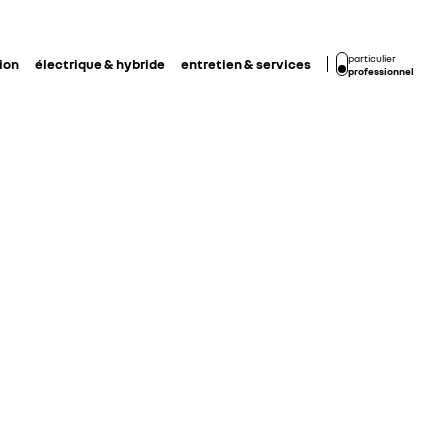
particulier
ion
électrique & hybride
entretien & services
professionnel