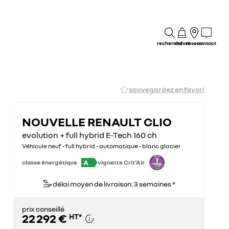
recherche
achat
réseau
contact
sauvegardez en favori
NOUVELLE RENAULT CLIO
evolution + full hybrid E-Tech 160 ch
Véhicule neuf - full hybrid - automatique - blanc glacier
A
classe énergétique
vignette Crit'Air
délai moyen de livraison: 3 semaines *
prix conseillé
22 292 €
HT
*