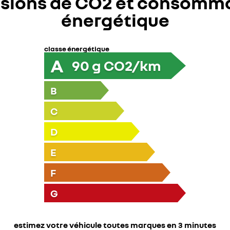
sions de CO2 et consomm
énergétique
classe énergétique
A
90
g CO2/km
B
C
D
E
F
G
estimez votre véhicule toutes marques en 3 minutes