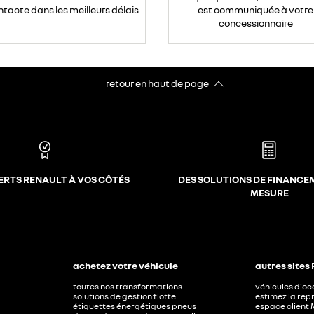
ntacte dans les meilleurs délais
est communiquée à votre
concessionnaire
retour en haut de page​
ERTS RENAULT À VOS CÔTÉS
DES SOLUTIONS DE FINANCE
MESURE
achetez votre véhicule
autres sites
toutes nos transformations
véhicules d'o
solutions de gestion flotte
estimez la repr
étiquettes énergétiques pneus
espace client 