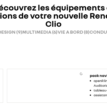
écouvrez les équipements 
ions de votre nouvelle Ren
Clio
DESIGN (9)
MULTIMEDIA (6)
VIE A BORD (8)
CONDUI
pack nav
openR lin
Auditori
tableau 
assistan