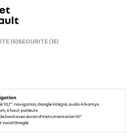
et
ault
TE (5)
SECURITE (15)
igation
k 10,1'' : navigation, Google intégré, audio Arkamys
um, 6 haut-parleurs
de bord avec écran d’instrumentation 10''
t vocal Google