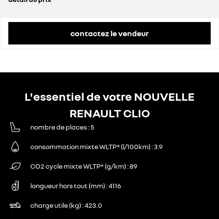
prix conseillé
22 792 €
contactez le vendeur
L'essentiel de votre NOUVELLE
RENAULT CLIO
nombre de places
5
consommation mixte WLTP* (l/100km)
3.9
CO2 cycle mixte WLTP* (g/km)
89
longueur hors tout (mm)
4116
charge utile (kg)
423.0