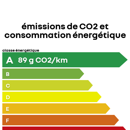
émissions de CO2 et
consommation énergétique
classe énergétique
A
89
g CO2/km
B
C
D
E
F