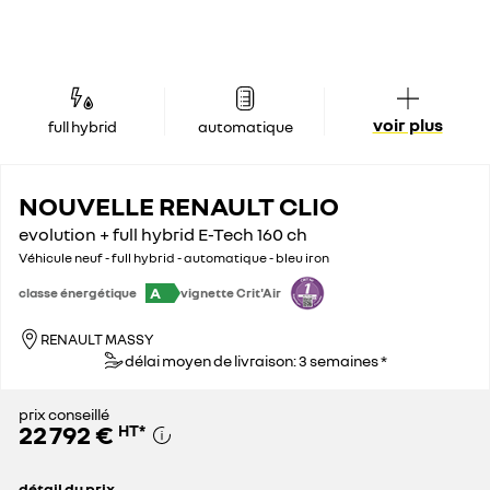
voir plus
full hybrid
automatique
NOUVELLE RENAULT CLIO
evolution + full hybrid E-Tech 160 ch
Véhicule neuf - full hybrid - automatique - bleu iron
A
classe énergétique
vignette Crit'Air
RENAULT MASSY
délai moyen de livraison: 3 semaines *
prix conseillé
22 792 €
HT
*
détail du prix