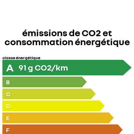
émissions de CO2 et
consommation énergétique
classe énergétique
A
91
g CO2/km
B
C
D
E
F