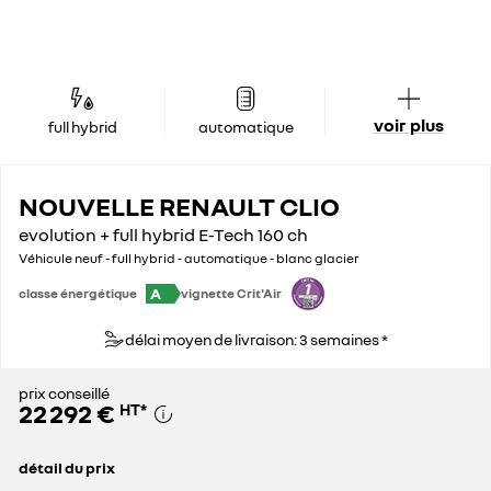
voir plus
full hybrid
automatique
NOUVELLE RENAULT CLIO
evolution + full hybrid E-Tech 160 ch
Véhicule neuf - full hybrid - automatique - blanc glacier
A
classe énergétique
vignette Crit'Air
délai moyen de livraison: 3 semaines *
prix conseillé
22 292 €
HT
*
détail du prix
prix conseillé
22 292 €