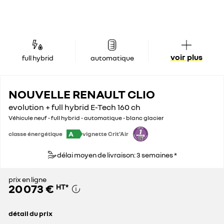
voir plus
full hybrid
automatique
NOUVELLE RENAULT CLIO
evolution + full hybrid E-Tech 160 ch
Véhicule neuf - full hybrid - automatique - blanc glacier
A
classe énergétique
vignette Crit'Air
délai moyen de livraison: 3 semaines *
prix en ligne
20 073 €
HT
*
détail du prix
prix conseillé
21 583 €