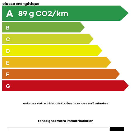
classe énergétique
A
89
g CO2/km
B
C
D
E
F
G
estimez votre véhicule toutes marques en 3 minutes
renseignez votre immatriculation