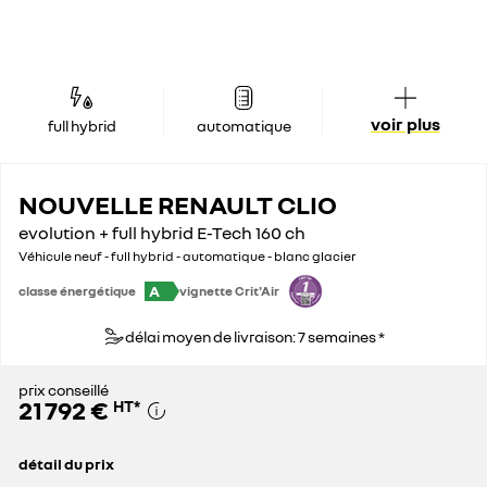
voir plus
full hybrid
automatique
NOUVELLE RENAULT CLIO
evolution + full hybrid E-Tech 160 ch
Véhicule neuf - full hybrid - automatique - blanc glacier
A
classe énergétique
vignette Crit'Air
délai moyen de livraison: 7 semaines *
prix conseillé
21 792 €
HT
*
détail du prix
prix conseillé
21 792 €