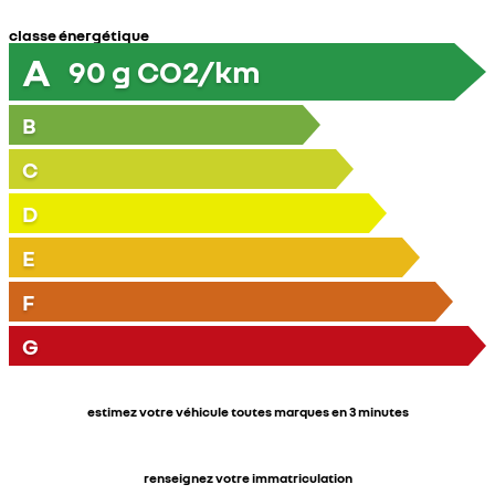
classe énergétique
A
90
g CO2/km
B
C
D
E
F
G
estimez votre véhicule toutes marques en 3 minutes
renseignez votre immatriculation