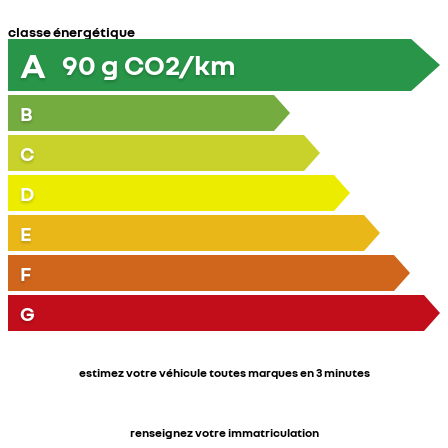
classe énergétique
A
90
g CO2/km
B
C
D
E
F
G
estimez votre véhicule toutes marques en 3 minutes
renseignez votre immatriculation