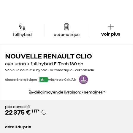
voir plus
full hybrid
automatique
NOUVELLE RENAULT CLIO
evolution + full hybrid E-Tech 160 ch
Véhicule neuf - full hybrid - automatique - vert absolu
A
classe énergétique
vignette Crit'Air
délai moyen de livraison: 7 semaines *
prix conseillé
22 375 €
HT
*
détail du prix
prix conseillé
22 375 €