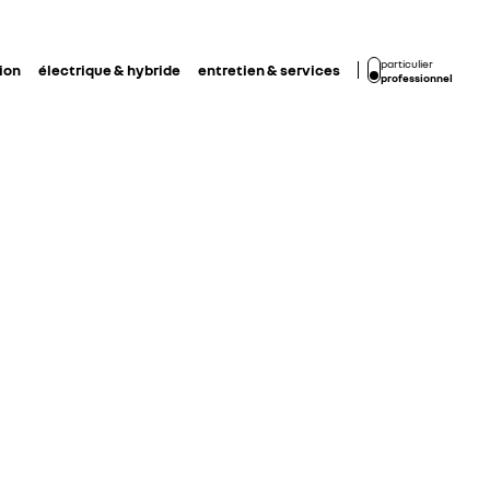
particulier
ion
électrique & hybride
entretien & services
professionnel