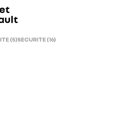
et
ault
TE (5)
SECURITE (16)