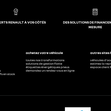
ERTS RENAULT À VOS CÔTÉS
DES SOLUTIONS DE FINANCE
MESURE
achetez votre véhicule
autres sites
toutes nos transformations
véhicules d'o
solutions de gestion flotte
estimez la repr
étiquettes énergétiques pneus
espace client 
s
demandez un rendez-vous en ligne
ufs en stock