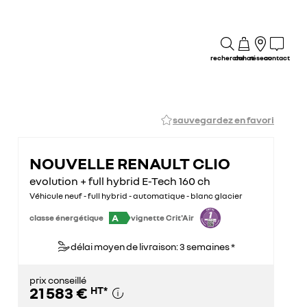
recherche
achat
réseau
contact
sauvegardez en favori
NOUVELLE RENAULT CLIO
evolution + full hybrid E-Tech 160 ch
Véhicule neuf - full hybrid - automatique - blanc glacier
A
classe énergétique
vignette Crit'Air
délai moyen de livraison: 3 semaines *
prix conseillé
21 583 €
HT
*