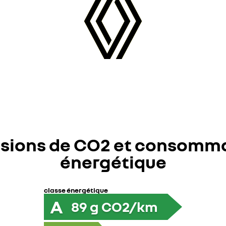
sions de CO2 et consomm
énergétique
classe énergétique
A
89
g CO2/km