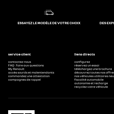
ESSAYEZ LE MODÈLE DE VOTRE CHOIX
DES EXP
service client
liens directs
contactez-nous
configurez
FAQ : foire aux questions
réservez un essai
My Renault
téléchargez une brochure
accès sourds et malentendants
découvrez toutes nos offre
commandez une attestation
nos véhicules utilitaires ne
campagnes de rappel
fiscalité automobile
autonomie et recharge
recyclez votre véhicule