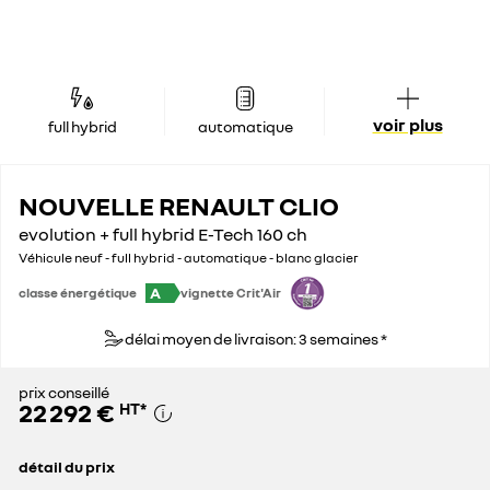
voir plus
full hybrid
automatique
NOUVELLE RENAULT CLIO
evolution + full hybrid E-Tech 160 ch
Véhicule neuf - full hybrid - automatique - blanc glacier
A
classe énergétique
vignette Crit'Air
délai moyen de livraison: 3 semaines *
prix conseillé
22 292 €
HT
*
détail du prix
prix conseillé
22 292 €