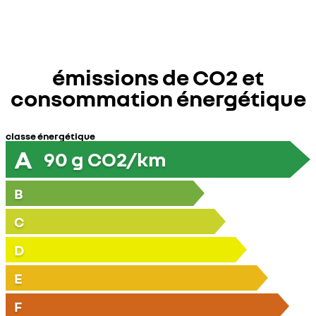
émissions de CO2 et
consommation énergétique
classe énergétique
A
90
g CO2/km
B
C
D
E
F