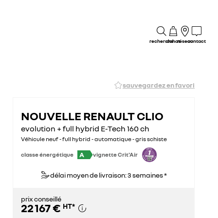
recherche
achat
réseau
contact
sauvegardez en favori
NOUVELLE RENAULT CLIO
evolution + full hybrid E-Tech 160 ch
Véhicule neuf - full hybrid - automatique - gris schiste
A
classe énergétique
vignette Crit'Air
délai moyen de livraison: 3 semaines *
prix conseillé
22 167 €
HT
*