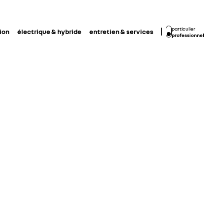
particulier
ion
électrique & hybride
entretien & services
professionnel