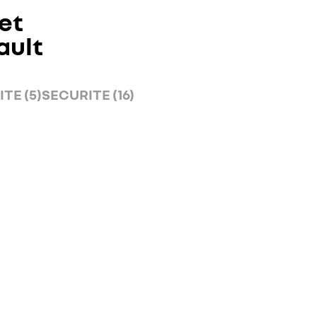
et
ault
TE (5)
SECURITE (16)