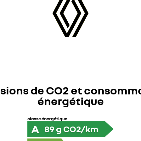
sions de CO2 et consomm
énergétique
classe énergétique
A
89
g CO2/km