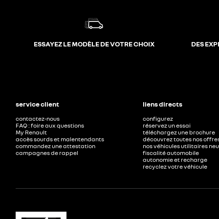
ESSAYEZ LE MODÈLE DE VOTRE CHOIX
DES EXP
service client
liens directs
contactez-nous
configurez
FAQ : foire aux questions
réservez un essai
My Renault
téléchargez une brochure
accès sourds et malentendants
découvrez toutes nos offre
commandez une attestation
nos véhicules utilitaires ne
campagnes de rappel
fiscalité automobile
autonomie et recharge
recyclez votre véhicule