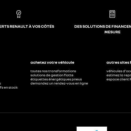
ERTS RENAULT À VOS CÔTÉS
DES SOLUTIONS DE FINANCE
MESURE
achetez votre véhicule
autres sites
toutes nos transformations
véhicules d'o
solutions de gestion flotte
estimez la repr
étiquettes énergétiques pneus
espace client 
s
demandez un rendez-vous en ligne
ufs en stock