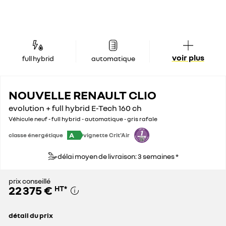
voir plus
full hybrid
automatique
NOUVELLE RENAULT CLIO
evolution + full hybrid E-Tech 160 ch
Véhicule neuf - full hybrid - automatique - gris rafale
A
classe énergétique
vignette Crit'Air
délai moyen de livraison: 3 semaines *
prix conseillé
22 375 €
HT
*
détail du prix
prix conseillé
22 375 €