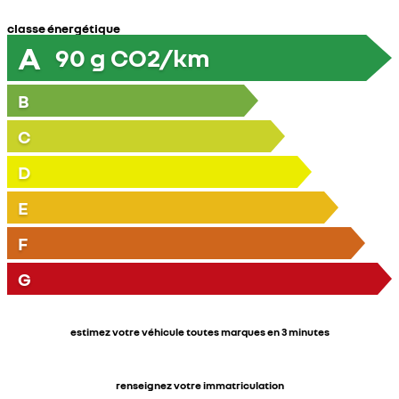
classe énergétique
A
90
g CO2/km
B
C
D
E
F
G
estimez votre véhicule toutes marques en 3 minutes
renseignez votre immatriculation