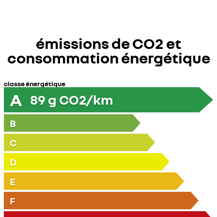
émissions de CO2 et
consommation énergétique
classe énergétique
A
89
g CO2/km
B
C
D
E
F