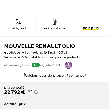
voir plus
full hybrid
automatique
NOUVELLE RENAULT CLIO
evolution + full hybrid E-Tech 160 ch
Véhicule neuf - full hybrid - automatique - rouge absolu
A
classe énergétique
vignette Crit'Air
délai moyen de livraison: 7 semaines *
prix conseillé
22 792 €
HT
*
détail du prix
prix conseillé
22 792 €