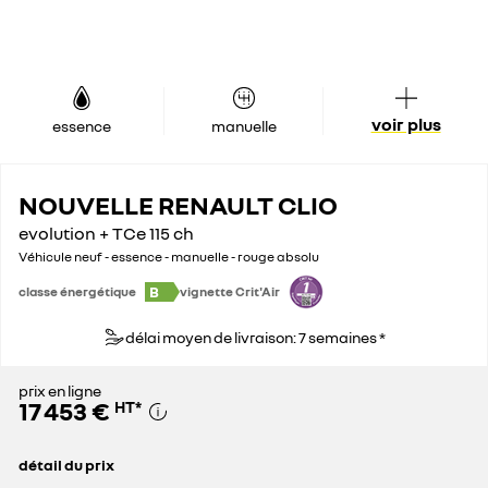
voir plus
essence
manuelle
NOUVELLE RENAULT CLIO
evolution + TCe 115 ch
Véhicule neuf - essence - manuelle - rouge absolu
B
classe énergétique
vignette Crit'Air
délai moyen de livraison: 7 semaines *
prix en ligne
17 453 €
HT
*
détail du prix
prix conseillé
19 833 €