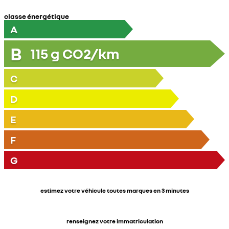
classe énergétique
A
B
115
g CO2/km
C
D
E
F
G
estimez votre véhicule toutes marques en 3 minutes
renseignez votre immatriculation