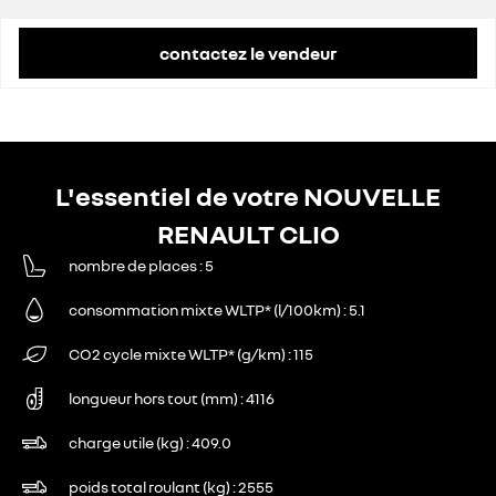
remise concessionnaire déduite
2 380 €
contactez le vendeur
L'essentiel de votre NOUVELLE
RENAULT CLIO
nombre de places
5
consommation mixte WLTP* (l/100km)
5.1
CO2 cycle mixte WLTP* (g/km)
115
longueur hors tout (mm)
4116
charge utile (kg)
409.0
poids total roulant (kg)
2555