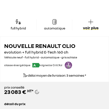
voir plus
full hybrid
automatique
NOUVELLE RENAULT CLIO
evolution + full hybrid E-Tech 160 ch
Véhicule neuf - full hybrid - automatique - gris schiste
A
classe énergétique
vignette Crit'Air
délai moyen de livraison: 3 semaines *
prix conseillé
23 083 €
HT
*
détail du prix
prix conseillé
23 083 €