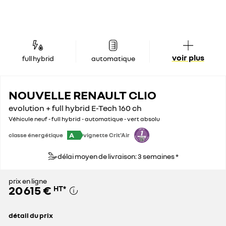
voir plus
full hybrid
automatique
NOUVELLE RENAULT CLIO
evolution + full hybrid E-Tech 160 ch
Véhicule neuf - full hybrid - automatique - vert absolu
A
classe énergétique
vignette Crit'Air
délai moyen de livraison: 3 semaines *
prix en ligne
20 615 €
HT
*
détail du prix
prix conseillé
22 167 €