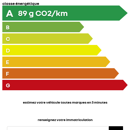
classe énergétique
A
89
g CO2/km
B
C
D
E
F
G
estimez votre véhicule toutes marques en 3 minutes
renseignez votre immatriculation