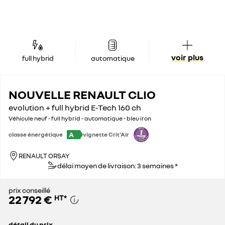
voir plus
full hybrid
automatique
NOUVELLE RENAULT CLIO
evolution + full hybrid E-Tech 160 ch
Véhicule neuf - full hybrid - automatique - bleu iron
A
classe énergétique
vignette Crit'Air
RENAULT ORSAY
délai moyen de livraison: 3 semaines *
prix conseillé
22 792 €
HT
*
détail du prix