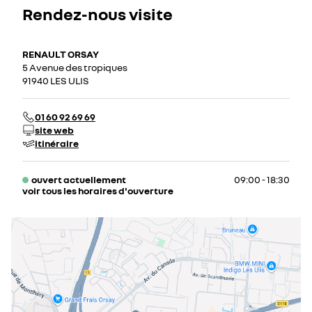
Rendez-nous visite
RENAULT ORSAY
5 Avenue des tropiques
91940 LES ULIS
01 60 92 69 69
site web
itinéraire
ouvert actuellement
09:00 - 18:30
voir tous les horaires d'ouverture
lundi
08:00 - 19:00
mardi
08:00 - 19:00
mercredi
08:00 - 19:00
jeudi
08:00 - 19:00
vendredi
08:00 - 19:00
samedi
09:00 - 18:30
dimanche
fermé