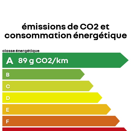
émissions de CO2 et
consommation énergétique
classe énergétique
A
89
g CO2/km
B
C
D
E
F