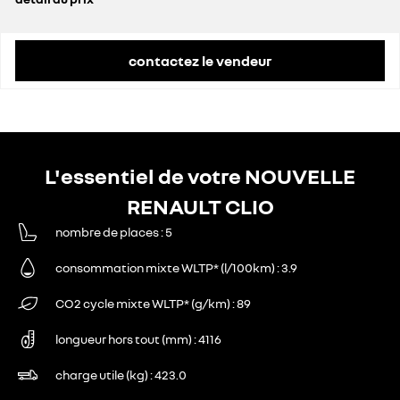
prix conseillé
22 792 €
contactez le vendeur
L'essentiel de votre NOUVELLE
RENAULT CLIO
nombre de places
5
consommation mixte WLTP* (l/100km)
3.9
CO2 cycle mixte WLTP* (g/km)
89
longueur hors tout (mm)
4116
charge utile (kg)
423.0