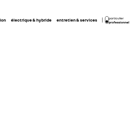
particulier
ion
électrique & hybride
entretien & services
professionnel