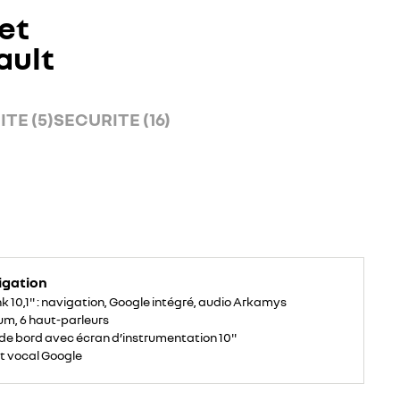
et
ault
TE (5)
SECURITE (16)
igation
k 10,1'' : navigation, Google intégré, audio Arkamys
um, 6 haut-parleurs
de bord avec écran d’instrumentation 10''
t vocal Google