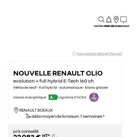
recherche
achat
réseau
contact
sauvegardez en favori
NOUVELLE RENAULT CLIO
evolution + full hybrid E-Tech 160 ch
Véhicule neuf - full hybrid - automatique - blanc glacier
A
classe énergétique
vignette Crit'Air
RENAULT SCEAUX
délai moyen de livraison: 7 semaines *
prix conseillé
22 083 €
HT
*