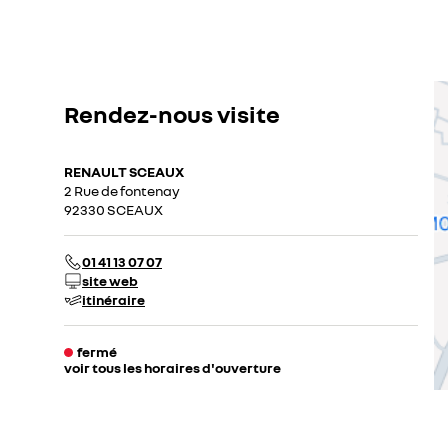
Rendez-nous visite
RENAULT SCEAUX
2 Rue de fontenay
92330 SCEAUX
01 41 13 07 07
site web
itinéraire
fermé
voir tous les horaires d'ouverture
lundi
09:00 - 12:30
13:30 - 19:00
mardi
09:00 - 12:30
13:30 - 19:00
mercredi
09:00 - 12:30
13:30 - 19:00
jeudi
09:00 - 12:30
13:30 - 19:00