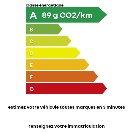
classe énergétique
A
89
g CO2/km
B
C
D
E
F
G
estimez votre véhicule toutes marques en 3 minutes
renseignez votre immatriculation