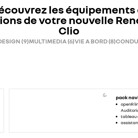
écouvrez les équipements 
ions de votre nouvelle Ren
Clio
DESIGN (9)
MULTIMEDIA (6)
VIE A BORD (8)
CONDUI
pack nav
openR lin
Auditori
tableau 
assistan