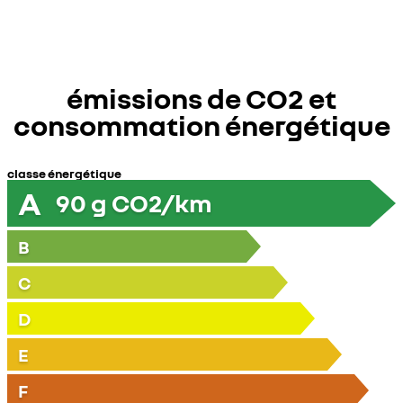
émissions de CO2 et
consommation énergétique
classe énergétique
A
90
g CO2/km
B
C
D
E
F