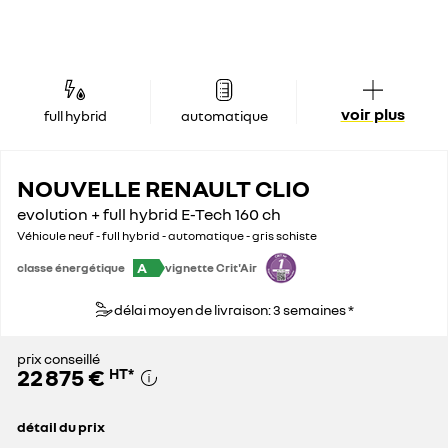
voir plus
full hybrid
automatique
NOUVELLE RENAULT CLIO
evolution + full hybrid E-Tech 160 ch
Véhicule neuf - full hybrid - automatique - gris schiste
A
classe énergétique
vignette Crit'Air
délai moyen de livraison: 3 semaines *
prix conseillé
22 875 €
HT
*
détail du prix
prix conseillé
22 875 €