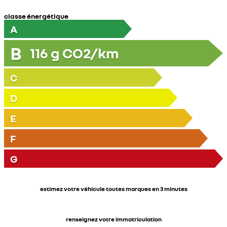
classe énergétique
A
B
116
g CO2/km
C
D
E
F
G
estimez votre véhicule toutes marques en 3 minutes
renseignez votre immatriculation