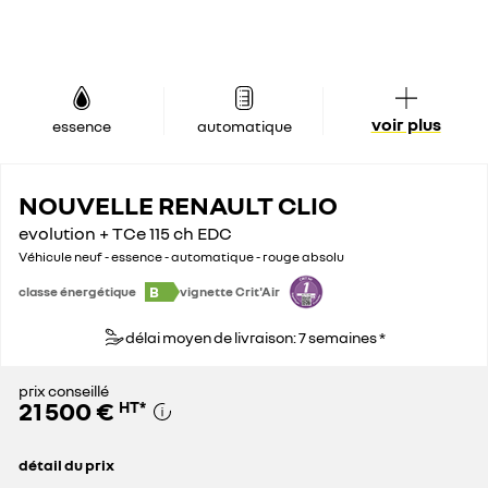
voir plus
essence
automatique
NOUVELLE RENAULT CLIO
evolution + TCe 115 ch EDC
Véhicule neuf - essence - automatique - rouge absolu
B
classe énergétique
vignette Crit'Air
délai moyen de livraison: 7 semaines *
prix conseillé
21 500 €
HT
*
détail du prix
prix conseillé
21 500 €