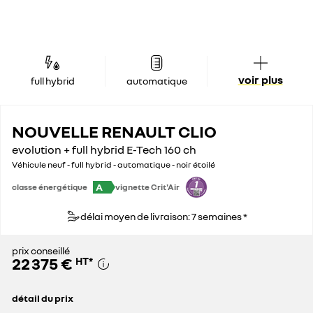
voir plus
full hybrid
automatique
NOUVELLE RENAULT CLIO
evolution + full hybrid E-Tech 160 ch
Véhicule neuf - full hybrid - automatique - noir étoilé
A
classe énergétique
vignette Crit'Air
délai moyen de livraison: 7 semaines *
prix conseillé
22 375 €
HT
*
détail du prix
prix conseillé
22 375 €