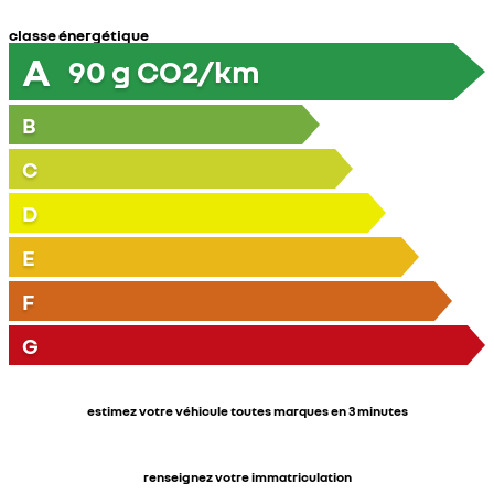
classe énergétique
A
90
g CO2/km
B
C
D
E
F
G
estimez votre véhicule toutes marques en 3 minutes
renseignez votre immatriculation