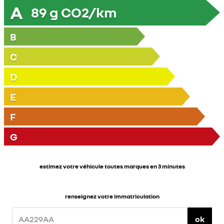
A
89
g CO2/km
B
C
D
E
F
G
estimez votre véhicule toutes marques en 3 minutes
renseignez votre immatriculation
ok