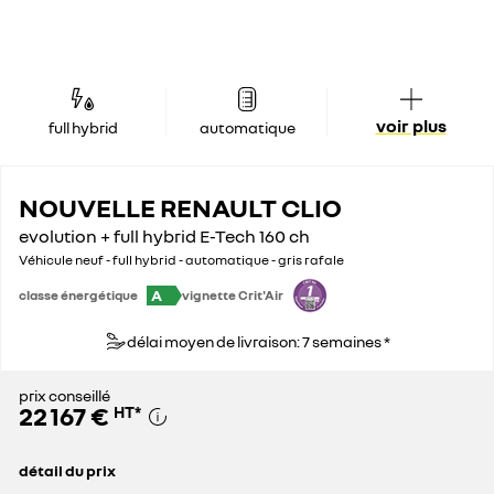
voir plus
full hybrid
automatique
NOUVELLE RENAULT CLIO
evolution + full hybrid E-Tech 160 ch
Véhicule neuf - full hybrid - automatique - gris rafale
A
classe énergétique
vignette Crit'Air
délai moyen de livraison: 7 semaines *
prix conseillé
22 167 €
HT
*
détail du prix
prix conseillé
22 167 €