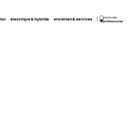
particulier
ion
électrique & hybride
entretien & services
professionnel