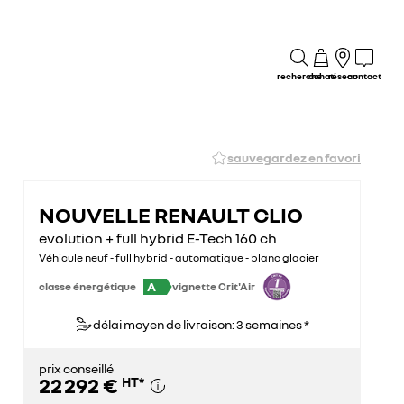
recherche
achat
réseau
contact
sauvegardez en favori
NOUVELLE RENAULT CLIO
evolution + full hybrid E-Tech 160 ch
Véhicule neuf - full hybrid - automatique - blanc glacier
A
classe énergétique
vignette Crit'Air
délai moyen de livraison: 3 semaines *
prix conseillé
22 292 €
HT
*