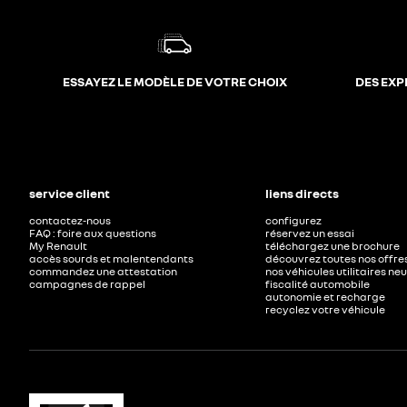
ESSAYEZ LE MODÈLE DE VOTRE CHOIX
DES EXP
service client
liens directs
contactez-nous
configurez
FAQ : foire aux questions
réservez un essai
My Renault
téléchargez une brochure
accès sourds et malentendants
découvrez toutes nos offre
commandez une attestation
nos véhicules utilitaires ne
campagnes de rappel
fiscalité automobile
autonomie et recharge
recyclez votre véhicule