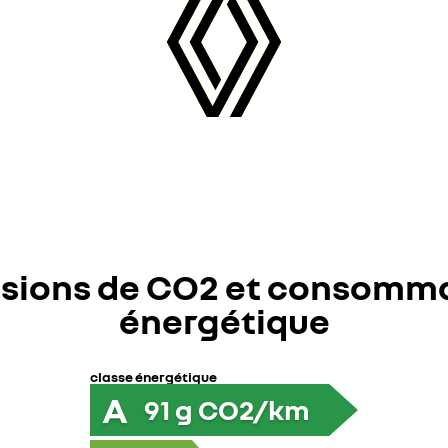
sions de CO2 et consomm
énergétique
classe énergétique
A
91
g CO2/km