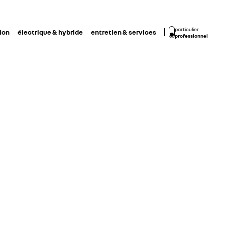
particulier
ion
électrique & hybride
entretien & services
professionnel