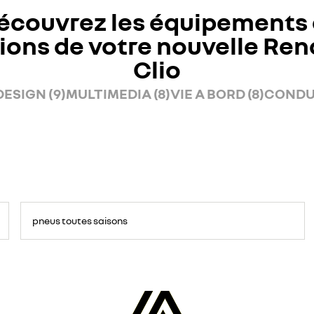
écouvrez les équipements 
ions de votre nouvelle Ren
Clio
DESIGN (9)
MULTIMEDIA (8)
VIE A BORD (8)
CONDUI
pneus toutes saisons