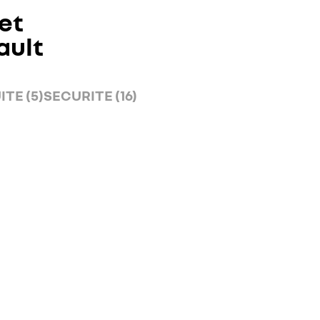
et
ault
TE (5)
SECURITE (16)