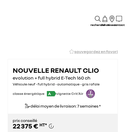
recherche
achat
réseau
contact
sauvegardez en favori
NOUVELLE RENAULT CLIO
evolution + full hybrid E-Tech 160 ch
Véhicule neuf - full hybrid - automatique - gris rafale
A
classe énergétique
vignette Crit'Air
délai moyen de livraison: 7 semaines *
prix conseillé
22 375 €
HT
*