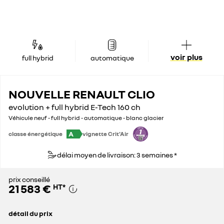
voir plus
full hybrid
automatique
NOUVELLE RENAULT CLIO
evolution + full hybrid E-Tech 160 ch
Véhicule neuf - full hybrid - automatique - blanc glacier
A
classe énergétique
vignette Crit'Air
délai moyen de livraison: 3 semaines *
prix conseillé
21 583 €
HT
*
détail du prix
prix conseillé
21 583 €