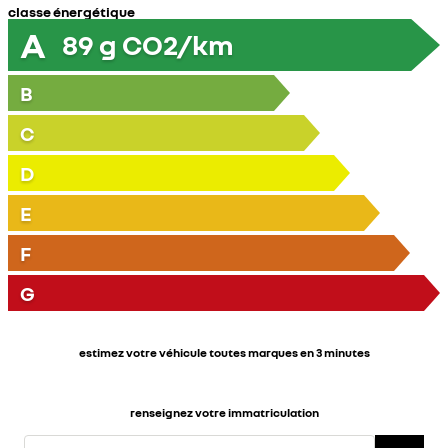
classe énergétique
A
89
g CO2/km
B
C
D
E
F
G
estimez votre véhicule toutes marques en 3 minutes
renseignez votre immatriculation